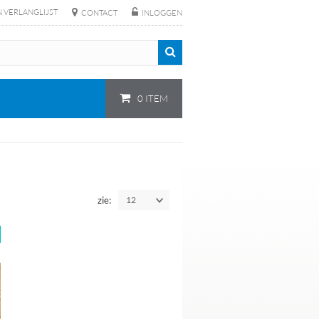
N VERLANGLIJST
CONTACT
INLOGGEN
0 ITEM
zie:
12