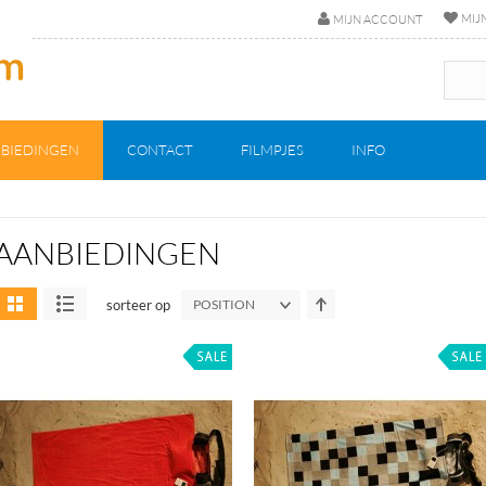
MIJ
MIJN ACCOUNT
BIEDINGEN
CONTACT
FILMPJES
INFO
AANBIEDINGEN
sorteer op
POSITION