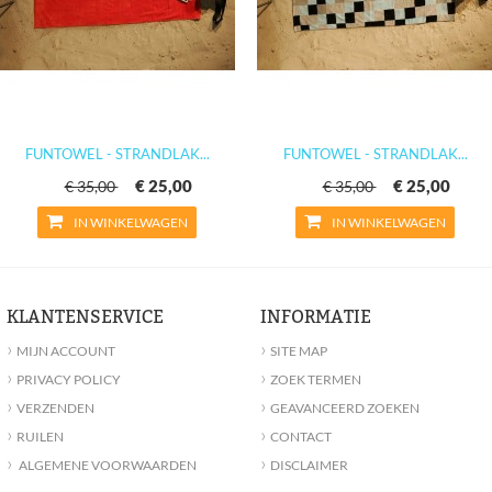
FUNTOWEL - STRANDLAK...
FUNTOWEL - STRANDLAK...
€ 25,00
€ 25,00
€ 35,00
€ 35,00
IN WINKELWAGEN
IN WINKELWAGEN
KLANTENSERVICE
INFORMATIE
›
›
MIJN ACCOUNT
SITE MAP
›
›
PRIVACY POLICY
ZOEK TERMEN
›
›
VERZENDEN
GEAVANCEERD ZOEKEN
›
›
RUILEN
CONTACT
›
›
ALGEMENE VOORWAARDEN
DISCLAIMER