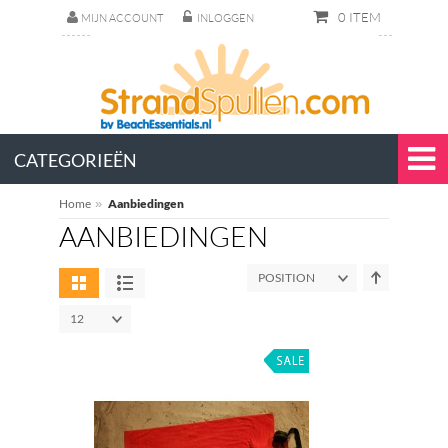
0 ITEM
MIJN ACCOUNT
INLOGGEN
CATEGORIEËN
Home
»
Aanbiedingen
AANBIEDINGEN
POSITION
12