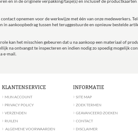
ren en in de originele verpakking/tasje(s) en inclusief de productkaarten
ste contact opnemen voor de werkwijze met één van onze medewerkers. Te
n in aankoopbedrag tussen het teruggestuurde en opnieuw bestelde artik
role kan het misschien gebeuren dat u na aankoop een materiaal of prod
lijk na ontvangst te inspecteren en indien nodig zo spoedig mogelijk con
a e-mail.
KLANTENSERVICE
INFORMATIE
›
›
MIJN ACCOUNT
SITE MAP
›
›
PRIVACY POLICY
ZOEK TERMEN
›
›
VERZENDEN
GEAVANCEERD ZOEKEN
›
›
RUILEN
CONTACT
›
›
ALGEMENE VOORWAARDEN
DISCLAIMER