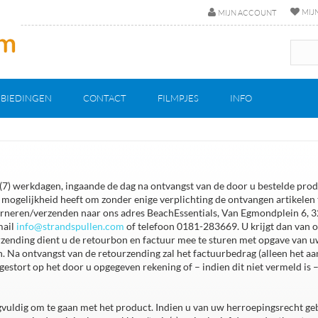
MIJ
MIJN ACCOUNT
BIEDINGEN
CONTACT
FILMPJES
INFO
 (7) werkdagen, ingaande de dag na ontvangst van de door u bestelde produ
 mogelijkheid heeft om zonder enige verplichting de ontvangen artikelen t
rneren/verzenden naar ons adres BeachEssentials, Van Egmondplein 6, 32
mail
info@strandspullen.com
of telefoon 0181-283669. U krijgt dan van
ourzending dient u de retourbon en factuur mee te sturen met opgave va
. Na ontvangst van de retourzending zal het factuurbedrag (alleen het a
stort op het door u opgegeven rekening of – indien dit niet vermeld is –
rgvuldig om te gaan met het product. Indien u van uw herroepingsrecht ge