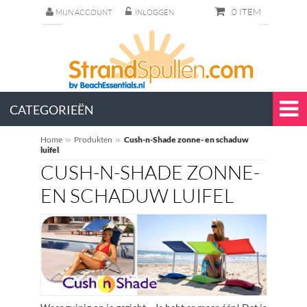
0 ITEM
MIJN ACCOUNT
INLOGGEN
CATEGORIEËN
Home
»
Produkten
»
Cush-n-Shade zonne- en schaduw
luifel
CUSH-N-SHADE ZONNE-
EN SCHADUW LUIFEL