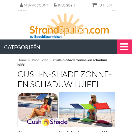
0 ITEM
MIJN ACCOUNT
INLOGGEN
CATEGORIEËN
Home
»
Produkten
»
Cush-n-Shade zonne- en schaduw
luifel
CUSH-N-SHADE ZONNE-
EN SCHADUW LUIFEL