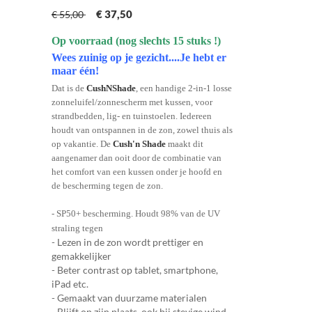
€ 37,50
€ 55,00
Op voorraad (nog slechts 15 stuks !)
Wees zuinig op je gezicht....Je hebt er
maar één!
Dat is de
CushNShade
, een handige 2-in-1 losse
zonneluifel/zonnescherm met kussen, voor
strandbedden, lig- en tuinstoelen. I
edereen
houdt van ontspannen in de zon, zowel thuis als
op vakantie. De
Cush'n Shade
maakt dit
aangenamer dan ooit door de combinatie van
het comfort van een kussen onder je hoofd en
de bescherming tegen de zon.
- SP50+ bescherming. Houdt 98% van de UV
straling tegen
- Lezen in de zon wordt prettiger en
gemakkelijker
- Beter contrast op tablet, smartphone,
iPad etc.
- Gemaakt van duurzame materialen
- Blijft op zijn plaats, ook bij stevige wind