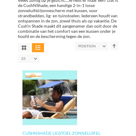
Wees zuinig op je gezicht....Je hebt er maar één! Dat is
de CushNShade, een handige 2-in-1 losse
zonneluifel/zonnescherm met kussen, voor
strandbedden, lig- en tuinstoelen. Iedereen houdt van
ontspannen in de zon, zowel thuis als op vakantie. De
Cush'n Shade maakt dit aangenamer dan ooit door de
combinatie van het comfort van een kussen onder je
hoofd en de bescherming tegen de zon.
POSITION
25
CUSHNSHADE LIGSTOEL ZONNELUIFEL