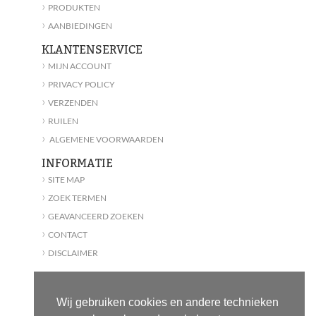
›
PRODUKTEN
›
AANBIEDINGEN
KLANTENSERVICE
›
MIJN ACCOUNT
›
PRIVACY POLICY
›
VERZENDEN
›
RUILEN
›
ALGEMENE VOORWAARDEN
INFORMATIE
›
SITE MAP
›
ZOEK TERMEN
›
GEAVANCEERD ZOEKEN
›
CONTACT
›
DISCLAIMER
CONTACT
BEACHESSENTIALS
Wij gebruiken cookies en andere technieken